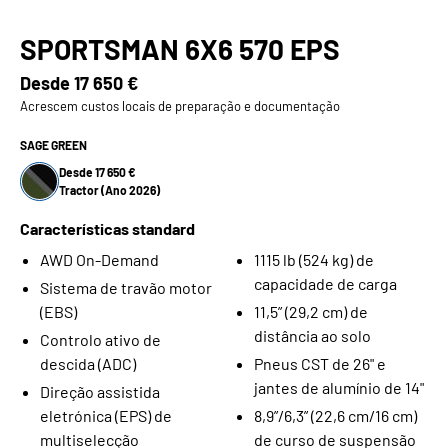
SPORTSMAN 6X6 570 EPS
Desde
17 650 €
Acrescem custos locais de preparação e documentação
SAGE GREEN
Desde 17 650 €
Tractor (Ano 2026)
Características standard
AWD On-Demand
1115 lb (524 kg) de
capacidade de carga
Sistema de travão motor
(EBS)
11,5” (29,2 cm) de
distância ao solo
Controlo ativo de
descida (ADC)
Pneus CST de 26" e
jantes de alumínio de 14"
Direção assistida
eletrónica (EPS) de
8,9”/6,3” (22,6 cm/16 cm)
multiselecção
de curso de suspensão