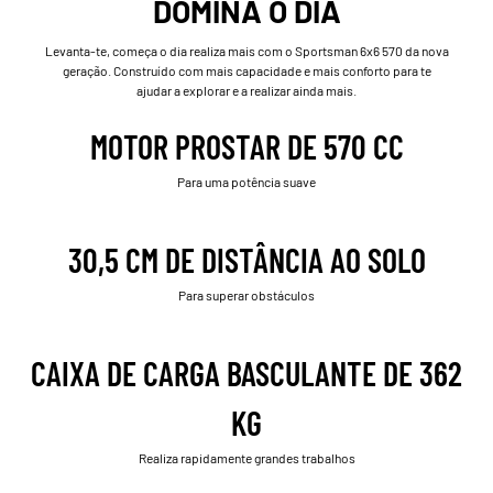
DOMINA O DIA
Levanta-te, começa o dia realiza mais com o Sportsman 6x6 570 da nova
geração. Construído com mais capacidade e mais conforto para te
ajudar a explorar e a realizar ainda mais.
MOTOR PROSTAR DE 570 CC
Para uma potência suave
30,5 CM DE DISTÂNCIA AO SOLO
Para superar obstáculos
CAIXA DE CARGA BASCULANTE DE 362
KG
Realiza rapidamente grandes trabalhos