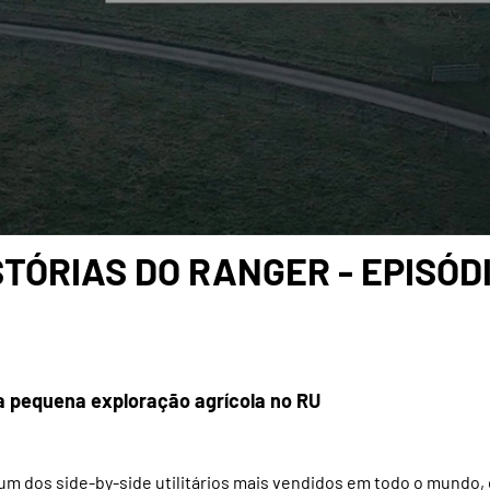
STÓRIAS DO RANGER - EPISÓDI
a pequena exploração agrícola no RU
um dos side-by-side utilitários mais vendidos em todo o mundo,