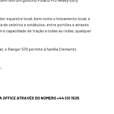
mbém têm um guincho Polaris Pro Heavy-Duty
dor equestre local, bem como o loteamento local, e
a de celeiros e estábulos, entre portões e através
m e capacidade de tração a todas as rodas, qualquer
el, o Ranger 570 permite à família Clements
i
.
 OFFICE ATRAVÉS DO NÚMERO +44 (0) 1525