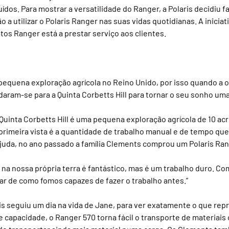
uídos. Para mostrar a versatilidade do Ranger, a Polaris decidiu 
o a utilizar o Polaris Ranger nas suas vidas quotidianas. A iniciat
os Ranger está a prestar serviço aos clientes.
 pequena exploração agrícola no Reino Unido, por isso quando a
aram-se para a Quinta Corbetts Hill para tornar o seu sonho uma
uinta Corbetts Hill é uma pequena exploração agrícola de 10 acre
 primeira vista é a quantidade de trabalho manual e de tempo qu
ajuda, no ano passado a família Clements comprou um Polaris Ran
na nossa própria terra é fantástico, mas é um trabalho duro. C
r de como fomos capazes de fazer o trabalho antes.”
is seguiu um dia na vida de Jane, para ver exatamente o que repre
e capacidade, o Ranger 570 torna fácil o transporte de materiais