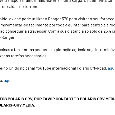
de transportar ainda mais material numa carga. Os Clements ta
res caídas no terreno.
do, a Jane pode utilizar o Ranger 570 para visitar o seu fornece
movimentar-se facilmente por toda a quinta; para dentro e à rod
ão conseguiria atravessar. Com a sua distância ao solo de 25,4 c
o Ranger.
 coisas a fazer numa pequena exploração agrícola seja intermináv
izar as tarefas necessárias.
Reino Unido no canal YouTube internacional Polaris Off-Road,
aqu
be,
aqui
.
OS POLARIS ORV, POR FAVOR CONTACTE O POLARIS ORV MEDIA
OLARIS-ORV.MEDIA.