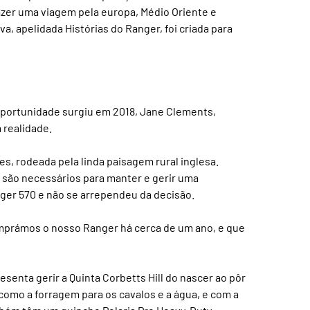
fazer uma viagem pela europa, Médio Oriente e
iva, apelidada Histórias do Ranger, foi criada para
 oportunidade surgiu em 2018, Jane Clements,
 realidade.
s, rodeada pela linda paisagem rural inglesa.
e são necessários para manter e gerir uma
ger 570 e não se arrependeu da decisão.
omprámos o nosso Ranger há cerca de um ano, e que
senta gerir a Quinta Corbetts Hill do nascer ao pôr
 como a forragem para os cavalos e a água, e com a