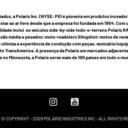
ados, a Polaris Inc. (NYSE: PII) é pioneira em produtos inovad
star ao ar livre desde que a empresa foi fundada em 1954. Com u
ualidade inclui os veículos side-by-side todo-o-terreno Polari
ão média e pesados; moto-roadsters Slingshot; motos de neve;
ris otimiza a experiência de condução com peças, vestuário/eq
to TransAmerica. A presença da Polaris em mercados adjacentes 
de no Minnesota, a Polaris serve mais de 100 países em todo o mu
 © COPYRIGHT – 2026 POLARIS INDUSTRIES INC – ALL RIGHTS 