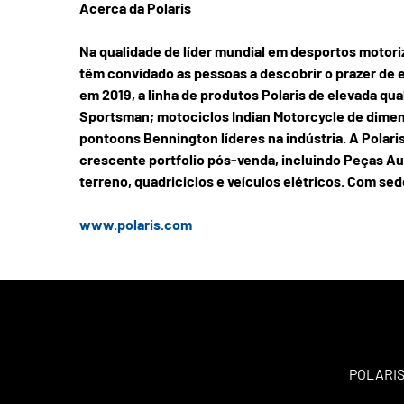
Acerca da Polaris
Na qualidade de líder mundial em desportos motoriz
têm convidado as pessoas a descobrir o prazer de e
em 2019, a linha de produtos Polaris de elevada q
Sportsman; motociclos Indian Motorcycle de dimens
pontoons Bennington líderes na indústria. A Pola
crescente portfolio pós-venda, incluindo Peças Au
terreno, quadriciclos e veículos elétricos. Com se
www.polaris.com
POLARIS