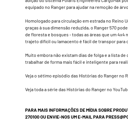
adição do sistema Polaris Engineered CargoMax po
equipado no Ranger para ajudar na remoção de árvo
Homologado para circulação em estrada no Reino Uni
graças à sua dimensão reduzida, o Ranger 570 pode 
de floresta e bosques - todas as áreas que um 4x4 n
trajeto difícil ou lamacento é fácil de transpor para 
Muito embora não existam dias de folga e a lista de
trabalhar de forma mais fácil e inteligente para real
Veja o sétimo episódio das Histórias do Ranger no 
Veja toda a série das Histórias do Ranger no YouTu
PARA MAIS INFORMAÇÕES DE MÍDIA SOBRE PRODUT
270100 OU ENVIE-NOS UM E-MAIL PARA PRESS@P