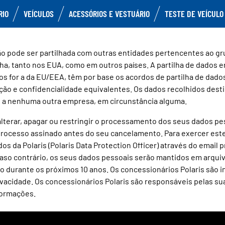
RIO
VEÍCULOS
ACESSÓRIOS E VESTUÁRIO
TESTE DE VEÍCULO
ão pode ser partilhada com outras entidades pertencentes ao g
ha, tanto nos EUA, como em outros países. A partilha de dados ent
s for a da EU/EEA, têm por base os acordos de partilha de dados
ão e confidencialidade equivalentes. Os dados recolhidos dest
 a nenhuma outra empresa, em circunstância alguma.
 alterar, apagar ou restringir o processamento dos seus dados pes
rocesso assinado antes do seu cancelamento. Para exercer este 
os da Polaris (Polaris Data Protection Officer) através do email
Caso contrário, os seus dados pessoais serão mantidos em arquivo
 durante os próximos 10 anos. Os concessionários Polaris são i
ivacidade. Os concessionários Polaris são responsáveis pelas suas
formações.