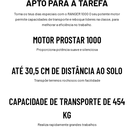
APTO PARA A TAREFA
Torna os teus dias especiais com o RANGER 1000 O seu potente motor
permite capacidades de transporte e reboque líderes na classe, para
melhorar a eficiência no trabalho.
MOTOR PROSTAR 1000
Proporciona potência suave e silenciosa
ATÉ 30,5 CM DE DISTÂNCIA AO SOLO
Transpõe terrenos rochosos com facilidade
CAPACIDADE DE TRANSPORTE DE 454
KG
Realiza rapidamente grandes trabalhos