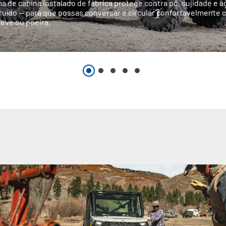
a de cabina instalado de fábrica protege contra pó, sujidade e á
 ruído — para que possas conversar e circular confortavelmente
neve ou poeira.