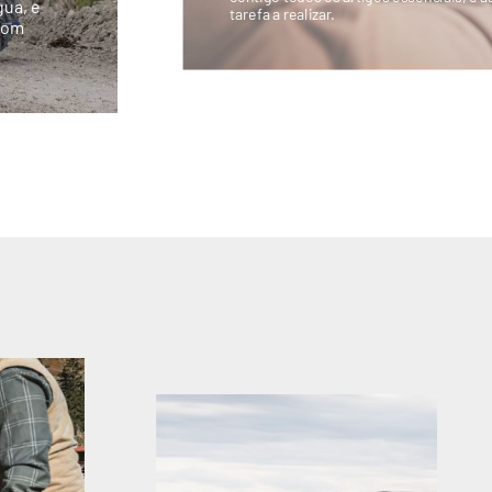
gua, e
tarefa a realizar.
 com