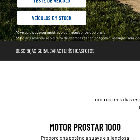
TESTE DE VEÍCULO
VEÍCULOS EM STOCK
*O veículo pode ser mostrado com acessórios opcionais
*A Polaris reserva-se o direito de alterar as especificações ou designs, sem i
DESCRIÇÃO GERAL
CARACTERÍSTICAS
FOTOS
Torna os teus dias e
MOTOR PROSTAR 1000
Proporciona potência suave e silenciosa