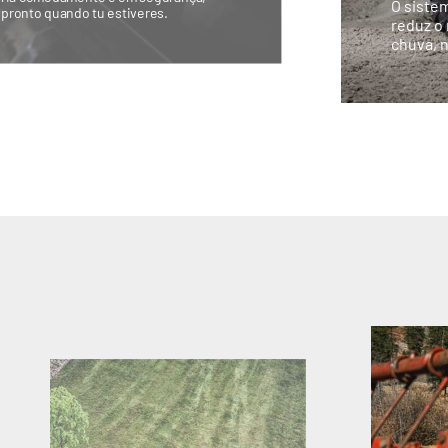
O sistem
 pronto quando tu estiveres.
reduz o
chuva, 