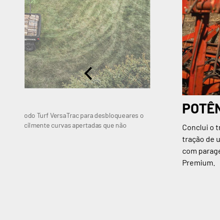
DO
POTÊN
tiliza o modo Turf VersaTrac para desbloqueares o
er mais facilmente curvas apertadas que não
Conclui o 
tração de u
com parage
Premium.