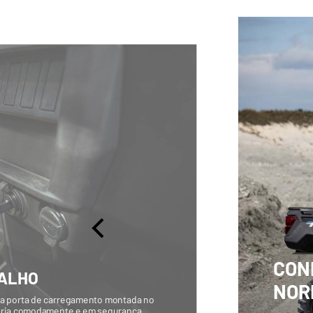
CON
BALHO
NOR
uma porta de carregamento montada no
ateria comodamente e em segurança,