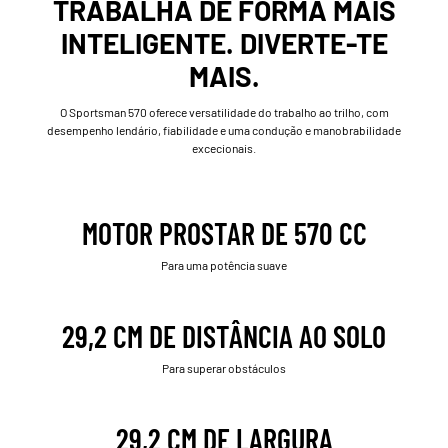
TRABALHA DE FORMA MAIS
INTELIGENTE. DIVERTE-TE
MAIS.
O Sportsman 570 oferece versatilidade do trabalho ao trilho, com
desempenho lendário, fiabilidade e uma condução e manobrabilidade
excecionais.
MOTOR PROSTAR DE 570 CC
Para uma potência suave
29,2 CM DE DISTÂNCIA AO SOLO
Para superar obstáculos
29,2 CM DE LARGURA