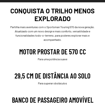
CONQUISTA O TRILHO MENOS
EXPLORADO
Partilha mais aventuras com o Sportsman Touring 570 da nova geração.
Atualizado com um novo design e mais conforto, versatilidade e
funcionalidades todo-o-terreno, para poderes explorar mais e
acompanhado.
MOTOR PROSTAR DE 570 CC
Para uma potência suave
29,5 CM DE DISTÂNCIA AO SOLO
Para superar obstáculos
BANCO DE PASSAGEIRO AMOVÍVEL