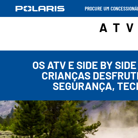
PROCURE UM CONCESSIONÁ
ATV
OS ATV E SIDE BY SID
CRIANÇAS DESFRUT
SEGURANÇA, TEC